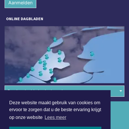
Aanmelden
ONLINE DAGBLADEN
Overige dagbladen in de regio
Deze website maakt gebruik van cookies om
Algemene voorwaarden
ervoor te zorgen dat u de beste ervaring krijgt
op onze website
Lees meer
Disclaimer
Privacy Statement