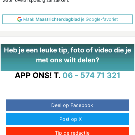
water overal spoedig zal zakken.
Maak
Maastrichterdagblad
je Google-favoriet
Heb je een leuke tip, foto of video die je
met ons wilt delen?
APP ONS!
T.
06 - 574 71 321
Deel op Facebook
Post op X
Tip de redactie