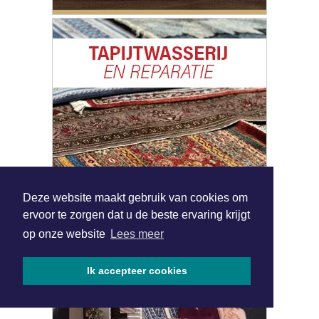
|
Nieuws | Sport | Evenementen
Deze website maakt gebruik van cookies om
Hoofdvestiging:
ervoor te zorgen dat u de beste ervaring krijgt
van Benthuizenlaan 1
op onze website
Lees meer
1701 BZ Heerhugowaard
072 8200 600
Ik accepteer cookies
redactie@xyto.nl
www.xyto.nl