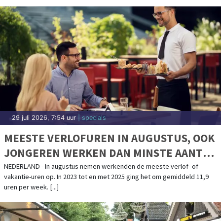
29 juli 2026, 7:54 uur
| specials
MEESTE VERLOFUREN IN AUGUSTUS, OOK
JONGEREN WERKEN DAN MINSTE AANTAL
UREN
NEDERLAND - In augustus nemen werkenden de meeste verlof- of
vakantie-uren op. In 2023 tot en met 2025 ging het om gemiddeld 11,9
uren per week. [...]