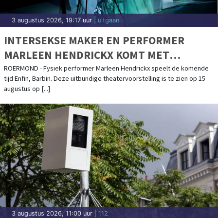
3 augustus 2026, 19:17 uur
| uitgaan
INTERSEKSE MAKER EN PERFORMER
MARLEEN HENDRICKX KOMT MET
UITBUNDIG MUZIKAAL THEATERFEEST
ROERMOND - Fysiek performer Marleen Hendrickx speelt de komende
tijd Enfin, Barbin. Deze uitbundige theatervoorstelling is te zien op 15
OVER ‘ANDERS ZIJN’ NAAR LIMBURG
augustus op [...]
3 augustus 2026, 11:00 uur
| 112