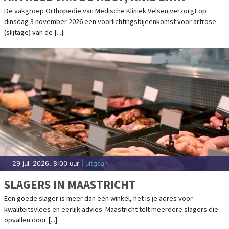
SCHOUDER IN MEDISCHE KLINIEK VELSEN
De vakgroep Orthopedie van Medische Kliniek Velsen verzorgt op
dinsdag 3 november 2026 een voorlichtingsbijeenkomst voor artrose
(slijtage) van de [...]
29 juli 2026, 8:00 uur
| uitgaan
SLAGERS IN MAASTRICHT
Een goede slager is meer dan een winkel, het is je adres voor
kwaliteitsvlees en eerlijk advies. Maastricht telt meerdere slagers die
opvallen door [...]