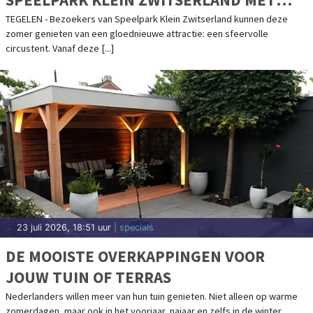
MAGISCHE KINDERSHOWS
TEGELEN - Bezoekers van Speelpark Klein Zwitserland kunnen deze
zomer genieten van een gloednieuwe attractie: een sfeervolle
circustent. Vanaf deze [...]
23 juli 2026, 18:51 uur
| specials
DE MOOISTE OVERKAPPINGEN VOOR
JOUW TUIN OF TERRAS
Nederlanders willen meer van hun tuin genieten. Niet alleen op warme
zomerdagen, maar ook in het voorjaar, najaar en zelfs in de winter.