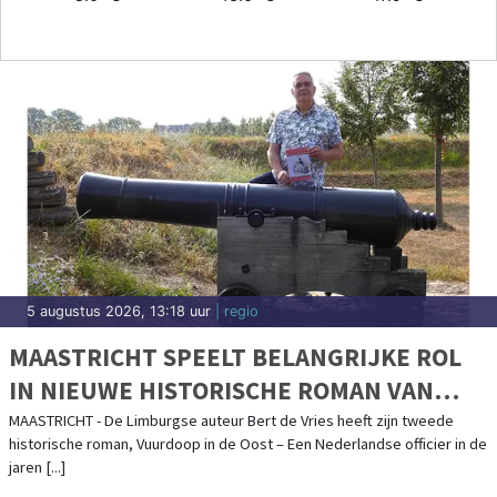
5 augustus 2026, 13:18 uur
| regio
MAASTRICHT SPEELT BELANGRIJKE ROL
IN NIEUWE HISTORISCHE ROMAN VAN
LIMBURGSE AUTEUR
MAASTRICHT - De Limburgse auteur Bert de Vries heeft zijn tweede
historische roman, Vuurdoop in de Oost – Een Nederlandse officier in de
jaren [...]