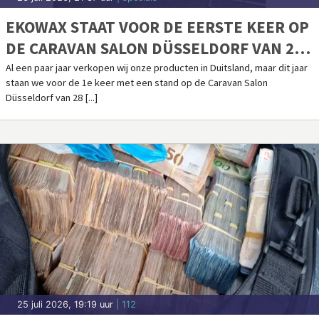
EKOWAX STAAT VOOR DE EERSTE KEER OP
DE CARAVAN SALON DÜSSELDORF VAN 28
AUGUSTUS T/M 6 SEPTEMBER
Al een paar jaar verkopen wij onze producten in Duitsland, maar dit jaar
staan we voor de 1e keer met een stand op de Caravan Salon
Düsseldorf van 28 [...]
25 juli 2026, 19:19 uur
| 112