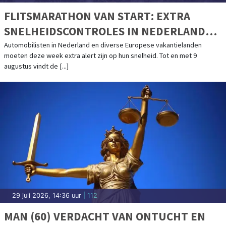
FLITSMARATHON VAN START: EXTRA
SNELHEIDSCONTROLES IN NEDERLAND
EN POPULAIRE VAKANTIELANDEN
Automobilisten in Nederland en diverse Europese vakantielanden
moeten deze week extra alert zijn op hun snelheid. Tot en met 9
augustus vindt de [...]
29 juli 2026, 14:36 uur
| 112
MAN (60) VERDACHT VAN ONTUCHT EN