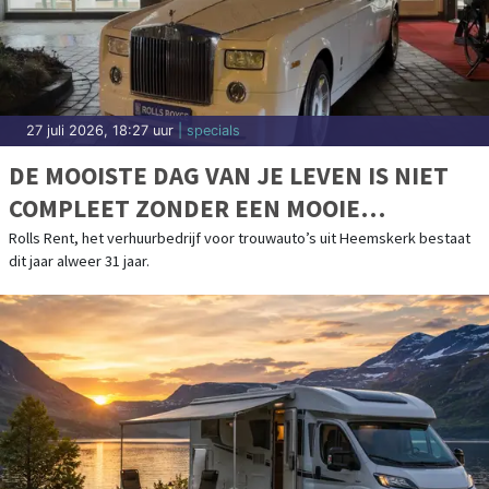
27 juli 2026, 18:27 uur
| specials
DE MOOISTE DAG VAN JE LEVEN IS NIET
COMPLEET ZONDER EEN MOOIE
TROUWAUTO
Rolls Rent, het verhuurbedrijf voor trouwauto’s uit Heemskerk bestaat
dit jaar alweer 31 jaar.