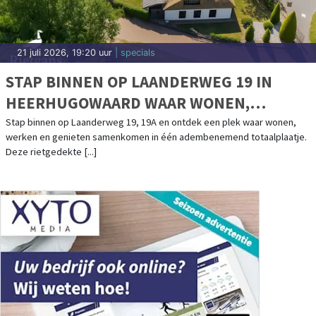
21 juli 2026, 19:20 uur
| specials
STAP BINNEN OP LAANDERWEG 19 IN
HEERHUGOWAARD WAAR WONEN,
WERKEN EN GENIETEN SAMENKOMEN
Stap binnen op Laanderweg 19, 19A en ontdek een plek waar wonen,
werken en genieten samenkomen in één adembenemend totaalplaatje.
Deze rietgedekte [...]