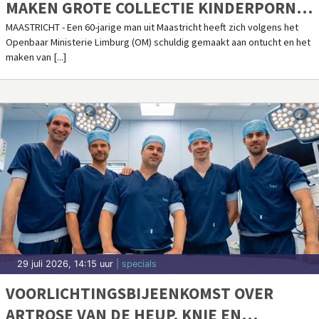
MAKEN GROTE COLLECTIE KINDERPORNO:
OM EIST 2,5 JAAR CEL EN TBS MET
MAASTRICHT - Een 60-jarige man uit Maastricht heeft zich volgens het
Openbaar Ministerie Limburg (OM) schuldig gemaakt aan ontucht en het
DWANGVERPLEGING
maken van [...]
29 juli 2026, 14:15 uur
| specials
VOORLICHTINGSBIJEENKOMST OVER
ARTROSE VAN DE HEUP, KNIE EN