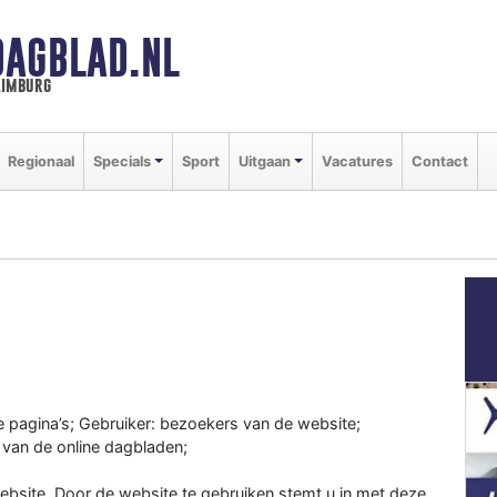
DAGBLAD.NL
limburg
Regionaal
Specials
Sport
Uitgaan
Vacatures
Contact
e pagina’s; Gebruiker: bezoekers van de website;
 van de online dagbladen;
bsite. Door de website te gebruiken stemt u in met deze