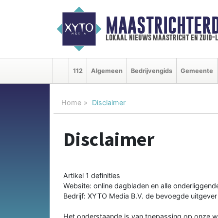
MAASTRICHTER
lokaal nieuws maastricht en zuid-
112
Algemeen
Bedrijvengids
Gemeente
Home
Disclaimer
Disclaimer
Artikel 1 definities
Website: online dagbladen en alle onderliggend
Bedrijf: XYTO Media B.V. de bevoegde uitgever
Het onderstaande is van toepassing op onze we