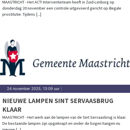
ZUID-LIMBURG
MAASTRICHT - Het ACT! Interventieteam heeft in Zuid-Limburg op
donderdag 20 november een controle uitgevoerd gericht op illegale
prostitutie. Tijdens [...]
24 november 2025, 13:09 uur
|
NIEUWE LAMPEN SINT SERVAASBRUG
KLAAR
MAASTRICHT - Het werk aan de lampen van de Sint Servaasbrug is klaar.
De bestaande lampen zijn opgeknapt en onder de bogen hangen nu
nieuwe [...]