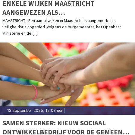
ENKELE WIJKEN MAASTRICHT
AANGEWEZEN ALS
VEILIGHEIDSRISICOGEBIED
MAASTRICHT - Een aantal wijken in Maastricht is aangemerkt als
veiligheidsrisicogebied. Volgens de burgemeester, het Openbaar
Ministerie en de [...]
12 september 2025, 12:03 uur
|
SAMEN STERKER: NIEUW SOCIAAL
ONTWIKKELBEDRIJF VOOR DE GEMEENTE