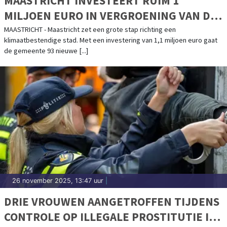
MAASTRICHT INVESTEERT RUIM 1
MILJOEN EURO IN VERGROENING VAN DE
BINNENSTAD
MAASTRICHT - Maastricht zet een grote stap richting een
klimaatbestendige stad. Met een investering van 1,1 miljoen euro gaat
de gemeente 93 nieuwe [...]
26 november 2025, 13:47 uur
|
DRIE VROUWEN AANGETROFFEN TIJDENS
CONTROLE OP ILLEGALE PROSTITUTIE IN