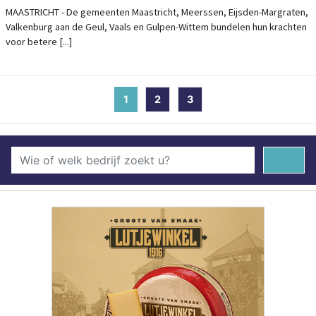
MAASTRICHT EN DE GEMEENTEN IN HET
MAASTRICHT - De gemeenten Maastricht, Meerssen, Eijsden-Margraten,
Valkenburg aan de Geul, Vaals en Gulpen-Wittem bundelen hun krachten
HEUVELLAND
voor betere [...]
1
(current)
2
3