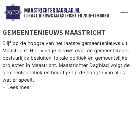
MAASTRICHTERDAGBLAD.NL
lokaal nieuws maastricht en zuid-limburg
GEMEENTENIEUWS MAASTRICHT
Blijf op de hoogte van het laatste gemeentenieuws uit
Maastricht. Hier vind je nieuws over de gemeenteraad,
bestuurlijke besluiten, lokale politiek en gemeentelijke
projecten in Maastricht. Maastrichter Dagblad volgt de
gemeentepolitiek en houdt je op de hoogte van alles
wat er speelt.
GEMEENTE MAASTRICHT
Van woningbouwplannen in Belfort en Ceramique tot
besluiten over de historische binnenstad, de MECC-
locatie en de grensoverschrijdende samenwerking in de
Euregio. Hier vind je het complete overzicht van
gemeentenieuws in Maastricht.