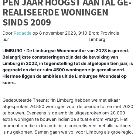
PEN JAAR HOOGST AAN­TAL GE­
RE­A­LI­SEER­DE WO­NIN­GEN
SINDS 2009
Door
Redactie
op
8 november 2023, 9:10
Bron: Provincie
uur
Limburg
LIMBURG - De Limburgse Woonmonitor van 2023 is gereed.
Belangrijkste constateringen zijn dat de bevolking van
Limburg in 2022, in tegenstelling tot de afgelopen tien jaar, is
gegroeid en dat er ruim 4500 woningen zijn gerealiseerd.
Hiermee liggen de ambities uit de Limburgse Woondeal op
koers.
Gedeputeerde Theuns: “In Limburg hebben we met elkaar
afgesproken 26.550 woningen voor de periode tot en met 2030
te bouwen. Eveneens is de ambitie uitgesproken om 20.000
extra woningen te bouwen indien de situatie erom vraagt. Het
moment om die extra ambitie te concretiseren met alle partners
is nu gekomen. Samen gaan we vol voor Limburg als groeiregio,