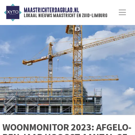
MAASTRICHTERDAGBLAD.NL
lokaal nieuws maastricht en zuid-limburg
WOON­MO­NI­TOR 2023: AF­GE­LO­