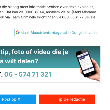
 die alsnog meer informatie hebben over deze explosies,
len. Dat kan via 0900-8844, anoniem via M. (Meld Misdaad
 via Team Criminele Inlichtingen via 088 - 661 77 34. De
Maak
Maastrichterdagblad
je Google-favoriet
ip, foto of video die je
s wilt delen?
.
06 - 574 71 321
Post op X
Tip de redactie