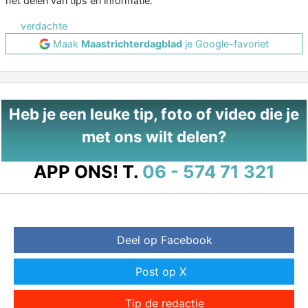
het delen van tips en informatie.
verdachte
Maak
Maastrichterdagblad
je Google-favoriet
Heb je een leuke tip, foto of video die je
met ons wilt delen?
APP ONS!
T.
06 - 574 71 321
Deel op Facebook
Post op X
Tip de redactie