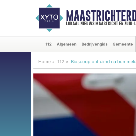
MAASTRICHTER
lokaal nieuws maastricht en zuid-
112
Algemeen
Bedrijvengids
Gemeente
Home
112
Bioscoop ontruimd na bommeld