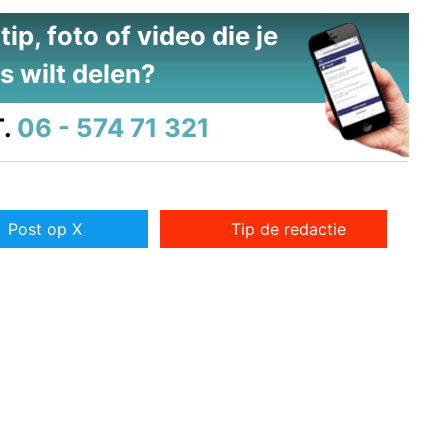
ip, foto of video die je
s wilt delen?
.
06 - 574 71 321
Post op X
Tip de redactie