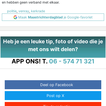
en hebben geen verband met elkaar.
politie
,
venray
,
kerkrade
Maak
Maastrichterdagblad
je Google-favoriet
Heb je een leuke tip, foto of video die je
met ons wilt delen?
APP ONS!
T.
06 - 574 71 321
Deel op Facebook
Post op X