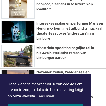
bespaar je zonder in te leveren op
kwaliteit
Intersekse maker en performer Marleen
Hendrickx komt met uitbundig muzikaal
theaterfeest over ‘anders zijn’ naar
Limburg
Maastricht speelt belangrijke rol in
nieuwe historische roman van
Limburgse auteur
Nazomer, zeilen, Waddenzee en
IJsselmeer!
Deze website maakt gebruik van cookies om
ervoor te zorgen dat u de beste ervaring krijgt
op onze website
Lees meer
MVV start seizoen met nipte zege