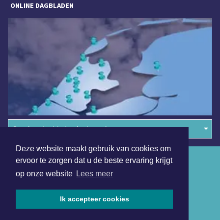
ONLINE DAGBLADEN
Overige dagbladen in de regio
Deze website maakt gebruik van cookies om
Algemene voorwaarden
ervoor te zorgen dat u de beste ervaring krijgt
op onze website
Lees meer
Disclaimer
Privacy Statement
Ik accepteer cookies
Copyright (c) 2026 | Maastrichterdagblad.nl - Alle rechten