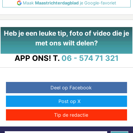
Maak
Maastrichterdagblad
je Google-favoriet
Heb je een leuke tip, foto of video die je
met ons wilt delen?
APP ONS!
T.
06 - 574 71 321
Deel op Facebook
Post op X
Tip de redactie