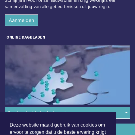
Schrijf je in voor onze nieuwsbrief en krijg wekelijks een
samenvatting van alle gebeurtenissen uit jouw regio.
Aanmelden
ONLINE DAGBLADEN
Overige dagbladen in de regio
Deze website maakt gebruik van cookies om
Algemene voorwaarden
ervoor te zorgen dat u de beste ervaring krijgt