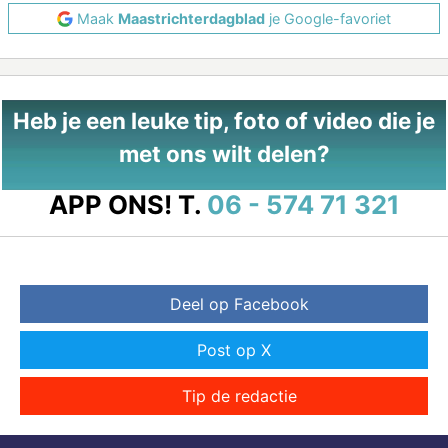
Maak
Maastrichterdagblad
je Google-favoriet
Heb je een leuke tip, foto of video die je
met ons wilt delen?
APP ONS!
T.
06 - 574 71 321
Deel op Facebook
Post op X
Tip de redactie