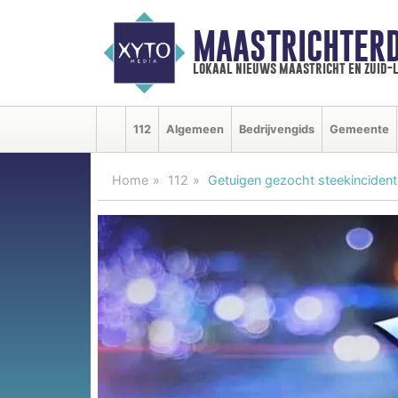
MAASTRICHTER
lokaal nieuws maastricht en zuid-
112
Algemeen
Bedrijvengids
Gemeente
Home
112
Getuigen gezocht steekinciden