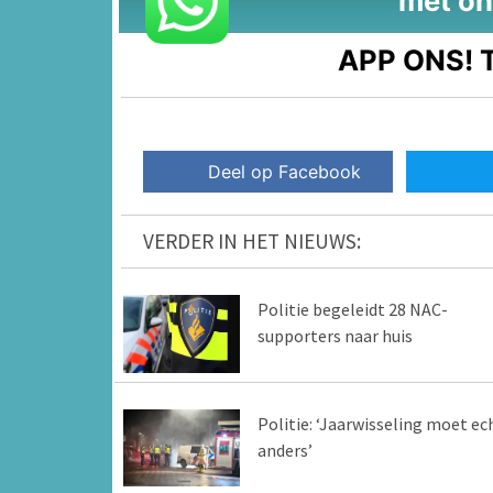
met on
APP ONS!
T
Deel op Facebook
VERDER IN HET NIEUWS:
Politie begeleidt 28 NAC-
supporters naar huis
Politie: ‘Jaarwisseling moet ec
anders’