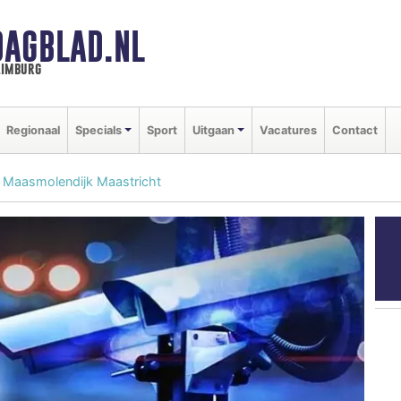
DAGBLAD.NL
limburg
Regionaal
Specials
Sport
Uitgaan
Vacatures
Contact
t Maasmolendijk Maastricht