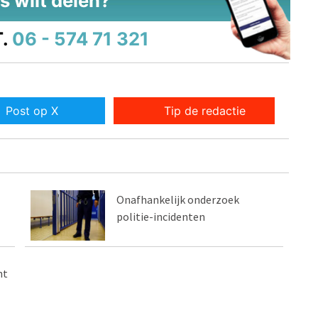
s wilt delen?
.
06 - 574 71 321
Post op X
Tip de redactie
Onafhankelijk onderzoek
politie-incidenten
ht