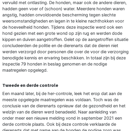
vervuild met ontlasting. De honden, maar ook de andere dieren,
hadden geen voer of (schoon) water. Meerdere honden waren
angstig, hadden onvoldoende bescherming tegen slechte
weersomstandigheden en lagen in te kleine nachthokken voor
de hoeveelheid honden. Tijdens deze inspectie werd ook een
hond gezien met een grote wond op zijn rug en werden dode
kippen en duiven aangetroffen. Gelet op de aangetroffen situatie
concludeerden de politie en de dierenarts dat de dieren niet
werden verzorgd door personen die over de voor die verzorging
benodigde kennis en ervaring beschikken. In totaal zijn bij deze
inspectie 79 honden in beslag genomen en de nodige
maatregelen opgelegd.
Tweede en derde controle
Een maand later, bij de her-controle, leek het erop dat aan de
meeste opgelegde maatregelen was voldaan. Toch was de
conclusie van de dierenarts opnieuw dat de gezondheid en het
welzijn van de dieren werd benadeeld. Naar aanleiding van
onder meer een nieuwe melding vond in september 2021 een
derde controle plaats. Ook bij deze controle verklaarde de
dierenarts dat met name aan de honden de nodige zorg was