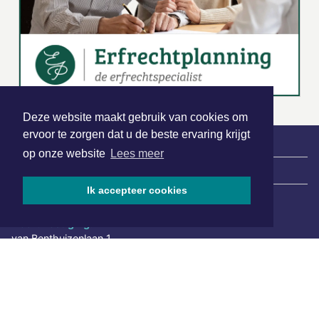
Deze website maakt gebruik van cookies om
ervoor te zorgen dat u de beste ervaring krijgt
op onze website
Lees meer
|
Nieuws | Sport | Evenementen
Ik accepteer cookies
Hoofdvestiging:
van Benthuizenlaan 1
1701 BZ Heerhugowaard
072 8200 600
redactie@xyto.nl
www.xyto.nl