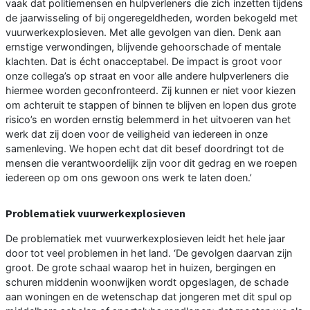
vaak dat politiemensen en hulpverleners die zich inzetten tijdens
de jaarwisseling of bij ongeregeldheden, worden bekogeld met
vuurwerkexplosieven. Met alle gevolgen van dien. Denk aan
ernstige verwondingen, blijvende gehoorschade of mentale
klachten. Dat is écht onacceptabel. De impact is groot voor
onze collega’s op straat en voor alle andere hulpverleners die
hiermee worden geconfronteerd. Zij kunnen er niet voor kiezen
om achteruit te stappen of binnen te blijven en lopen dus grote
risico’s en worden ernstig belemmerd in het uitvoeren van het
werk dat zij doen voor de veiligheid van iedereen in onze
samenleving. We hopen echt dat dit besef doordringt tot de
mensen die verantwoordelijk zijn voor dit gedrag en we roepen
iedereen op om ons gewoon ons werk te laten doen.’
Problematiek vuurwerkexplosieven
De problematiek met vuurwerkexplosieven leidt het hele jaar
door tot veel problemen in het land. ‘De gevolgen daarvan zijn
groot. De grote schaal waarop het in huizen, bergingen en
schuren middenin woonwijken wordt opgeslagen, de schade
aan woningen en de wetenschap dat jongeren met dit spul op