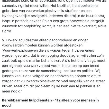
middelbare scholen of sportclubs rondlopen; dat moeten we als
samenleving niet meer willen. Het bezitten, transporteren en
gebruiken van vuurwerkexplosieven is strafbaar en een
levensgevaarlijke bezigheid. Iedereen die erbij in de buurt komt,
loopt in potentie gevaar. En als een grote hoeveelheid dergelijk
vuurwerk tot ontploffing komt, is het leed niet te overzien’, aldus
Corry.
Vuurwerk zou daarom alleen gecontroleerd en onder
voorwaarden moeten kunnen worden afgestoken.
‘Vuurwerkexplosieven die als wapen tegen hulpverleners
worden gebruikt, dat is een poging doodslag en wij zullen zo’n
zaak ook op die manier behandelen. Als u het ons vraagt, moet
een algeheel vuurwerkverbod vooral berusten op een breed
gedragen keuze van de samenleving, bestuur en politiek. Wij
kunnen vanuit ons vakgebied handhaven en opsporen om te
zorgen dat vuurwerkexplosieven zo veel mogelijk van de straat
blijven. Maar om dit probleem bij de kern aan te pakken is er
meer nodig!’
Bereikbaarheid hulpdiensten – 112 alleen voor mensen in
nood