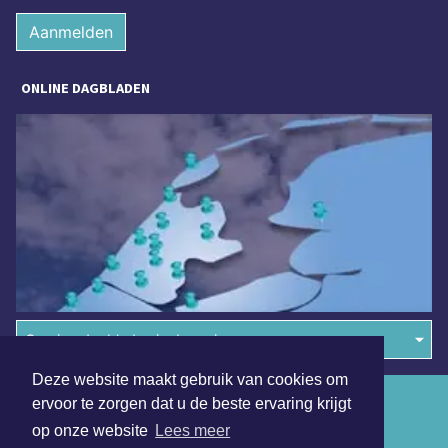
Aanmelden
ONLINE DAGBLADEN
Overige dagbladen in de regio
Deze website maakt gebruik van cookies om
Algemene voorwaarden
ervoor te zorgen dat u de beste ervaring krijgt
op onze website
Lees meer
Disclaimer