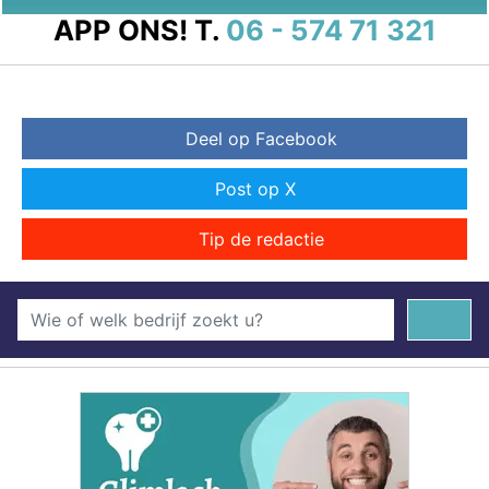
APP ONS!
T.
06 - 574 71 321
Deel op Facebook
Post op X
Tip de redactie