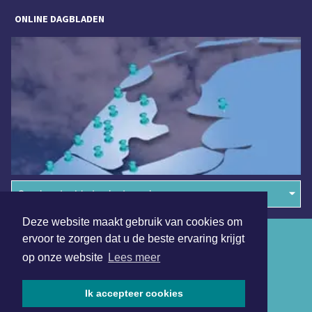
ONLINE DAGBLADEN
Overige dagbladen in de regio
Deze website maakt gebruik van cookies om
Algemene voorwaarden
ervoor te zorgen dat u de beste ervaring krijgt
op onze website
Lees meer
Disclaimer
Privacy Statement
Ik accepteer cookies