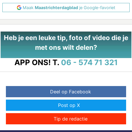
Maak
Maastrichterdagblad
je Google-favoriet
Heb je een leuke tip, foto of video die je
met ons wilt delen?
APP ONS!
T.
06 - 574 71 321
Deel op Facebook
Post op X
Tip de redactie