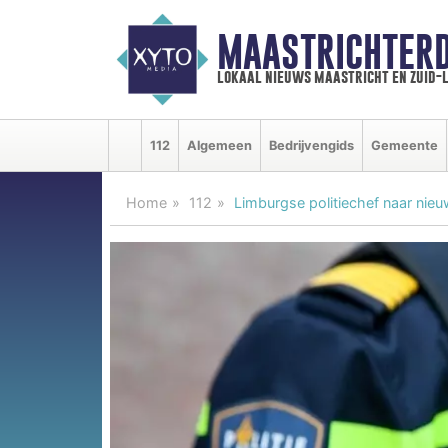
MAASTRICHTER
lokaal nieuws maastricht en zuid-
112
Algemeen
Bedrijvengids
Gemeente
Home
112
Limburgse politiechef naar nieu