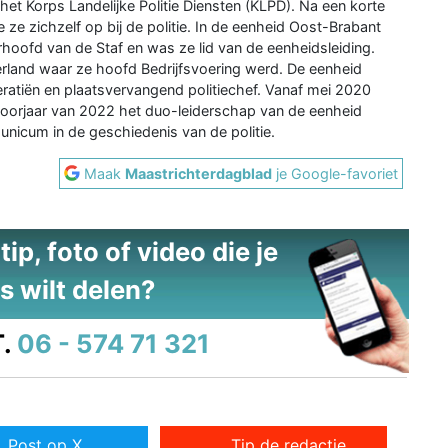
het Korps Landelijke Politie Diensten (KLPD). Na een korte
e ze zichzelf op bij de politie. In de eenheid Oost-Brabant
hoofd van de Staf en was ze lid van de eenheidsleiding.
land waar ze hoofd Bedrijfsvoering werd. De eenheid
atiën en plaatsvervangend politiechef. Vanaf mei 2020
 voorjaar van 2022 het duo-leiderschap van de eenheid
unicum in de geschiedenis van de politie.
Maak
Maastrichterdagblad
je Google-favoriet
ip, foto of video die je
s wilt delen?
.
06 - 574 71 321
Post op X
Tip de redactie