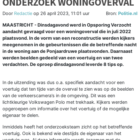
ONDERZOEK WONINGOVERVAL
Door
Redactie
op
26 april 2023, 11:01 uur
Bron:
Politie.nl
MAASTRICHT - Dinsdagavond werd in Opsporing Verzocht
aandacht gevraagd voor een woningoverval die in juli 2022
plaatsvond. In de vorm van een reconstructie werden kijkers
meegenomen in de gebeurtenissen die de betreffende nacht
in de woning aan de Ponjaardruwe plaatsvonden. Daarnaast
werden beelden gedeeld van een voertuig en van twee
verdachten. De oproep dinsdagavond leverde 8 tips op.
In de uitzending was dus o.a. specifiek aandacht voor een
voertuig dat ten tijde van de overval te zien was op de beelden
van de verkeerscamera’s in de omgeving. Dit was een
lichtkleurige Volkswagen Polo met trekhaak. Kijkers werden
opgeroepen om informatie over het voertuig of de mogelijke
eigenaar te delen.
Inmiddels heeft het onderzoeksteam zicht op het betreffende
voertuig. Ook is bekend wie destijds de eigenaar van het
voertuig was. Al deze informatie wordt, tezamen met de