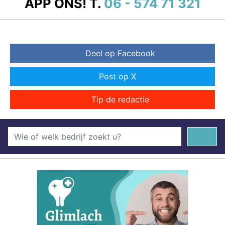
APP ONS!
T.
06 - 574 71 321
Deel op Facebook
Post op X
Tip de redactie