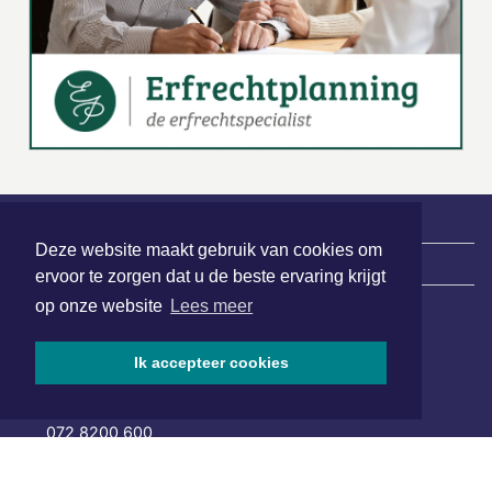
Deze website maakt gebruik van cookies om
|
Nieuws | Sport | Evenementen
ervoor te zorgen dat u de beste ervaring krijgt
op onze website
Lees meer
Hoofdvestiging:
Ik accepteer cookies
van Benthuizenlaan 1
1701 BZ Heerhugowaard
072 8200 600
redactie@xyto.nl
www.xyto.nl