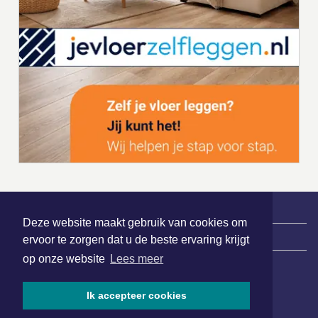
Deze website maakt gebruik van cookies om
|
Nieuws | Sport | Evenementen
ervoor te zorgen dat u de beste ervaring krijgt
op onze website
Lees meer
Hoofdvestiging:
Ik accepteer cookies
van Benthuizenlaan 1