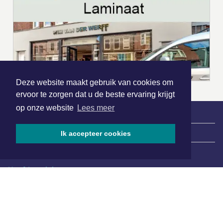
Deze website maakt gebruik van cookies om
ervoor te zorgen dat u de beste ervaring krijgt
op onze website
Lees meer
|
Nieuws | Sport | Evenementen
Ik accepteer cookies
Hoofdvestiging:
van Benthuizenlaan 1
1701 BZ Heerhugowaard
072 8200 600
redactie@xyto.nl