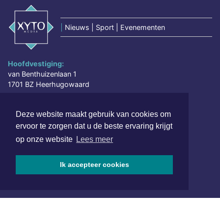
|
Nieuws | Sport | Evenementen
Hoofdvestiging:
van Benthuizenlaan 1
1701 BZ Heerhugowaard
072 8200 600
Deze website maakt gebruik van cookies om
redactie@xyto.nl
ervoor te zorgen dat u de beste ervaring krijgt
www.xyto.nl
op onze website
Lees meer
SOCIAL MEDIA
Ik accepteer cookies
NIEUWSBRIEF AANMELDEN
Schrijf je in voor onze nieuwsbrief en krijg wekelijks een
samenvatting van alle gebeurtenissen uit jouw regio.