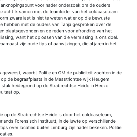
 aanknopingspunt voor nader onderzoek om de ouders
ezocht ik samen met de teamleider van het coldcaseteam
orm zware last is niet te weten wat er op die bewuste
We hebben met de ouders van Tanja gesproken over de
en plaatsgevonden en de reden voor afronding van het
lissing, want het oplossen van die vermissing is ons doel.
arnaast zijn oude tips of aanwijzingen, die al jaren in het
s geweest, waarbij Politie en OM de publiciteit zochten in de
af op de begraafplaats in de Maastrichtse wijk Heugem
 stuk heidegrond op de Strabrechtse Heide in Heeze
ultaat op.
tie op de Strabrechtse Heide is door het coldcaseteam,
ands Forensisch Instituut), in de luwte op verschillende
ips over locaties buiten Limburg zijn nader bekeken. Politie
caties.