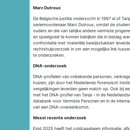
Marc Dutroux
De Belgische justitie onderzocht in 1997 al of Ta
seriemoordenaar Marc Dutroux, omdat de student
ouders en die van talrijke andere vermiste jonge
en speelgoed te komen bekijken die in beslag wa
confrontatie met ‘materiële bewijsstukken’ lever
rechtshulpverzoek in om een mogelijke link tusse
te onderzoeken.
DNA-onderzoek
DNA-profielen van onbekende personen, verkregen
huizen, zijn door het Nederlands Forensisch Insti
vergelijkingen leverden geen match op. Ook bij eer
met het DNA-profiel van Tanja – in de Nederlan
databank voor Vermiste Personen en in de intern
van een DNA-overeenkomst.
Meest recente onderzoek
Eind 2025 heeft het coldcaseteam informatie, afk