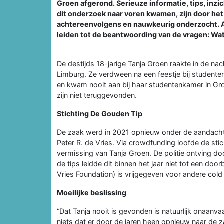
Groen afgerond. Serieuze informatie, tips, inzi
dit onderzoek naar voren kwamen, zijn door het 
achtereenvolgens en nauwkeurig onderzocht. Al
leiden tot de beantwoording van de vragen: Wat 
De destijds 18-jarige Tanja Groen raakte in de n
Limburg. Ze verdween na een feestje bij studente
en kwam nooit aan bij haar studentenkamer in Gron
zijn niet teruggevonden.
Stichting De Gouden Tip
De zaak werd in 2021 opnieuw onder de aandacht 
Peter R. de Vries. Via crowdfunding loofde de stic
vermissing van Tanja Groen. De politie ontving 
de tips leidde dit binnen het jaar niet tot een doo
Vries Foundation) is vrijgegeven voor andere cold
Moeilijke beslissing
“Dat Tanja nooit is gevonden is natuurlijk onaanvaa
niets dat er door de jaren heen opnieuw naar de 