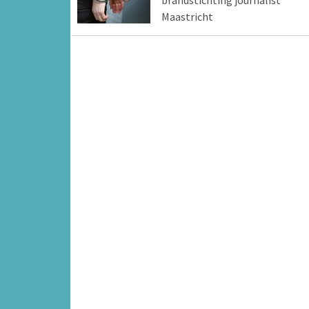
brandstichting journalist
Maastricht