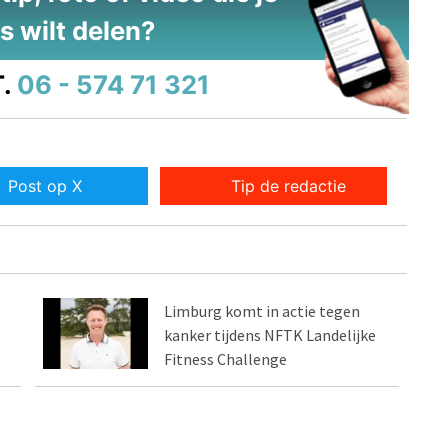
s wilt delen?
.
06 - 574 71 321
Post op X
Tip de redactie
Limburg komt in actie tegen
kanker tijdens NFTK Landelijke
Fitness Challenge