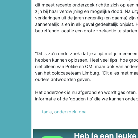
dit meest recente onderzoek richtte zich op een 
zijn bij haar verdwijning en mogelijke dood. Na u
verklaringen uit de jaren negentig (en daarna) zij
aannemelijk is en in elk geval gedeeltelijk onjuis
betreffende locatie een grote zoekactie te starten
“Dit is zo’n onderzoek dat je altijd met je meene
hebben kunnen oplossen. Heel veel tips, hoe groo
niet alleen van Politie en OM, maar ook van ander
van het coldcaseteam Limburg. “Dit alles met maa
ouders antwoorden geven.
Het onderzoek is nu afgerond en wordt gesloten.
informatie of de ‘gouden tip’ die we kunnen ond
tanja
,
onderzoek
,
dna
Heb je een leuke t