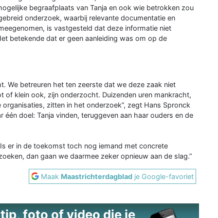
mogelijke begraafplaats van Tanja en ook wie betrokken zou
itgebreid onderzoek, waarbij relevante documentatie en
n meegenomen, is vastgesteld dat deze informatie niet
t. Het betekende dat er geen aanleiding was om op de
.
emt. We betreuren het ten zeerste dat we deze zaak niet
t of klein ook, zijn onderzocht. Duizenden uren mankracht,
e organisaties, zitten in het onderzoek”, zegt Hans Spronck
r één doel: Tanja vinden, teruggeven aan haar ouders en de
 Is er in de toekomst toch nog iemand met concrete
erzoeken, dan gaan we daarmee zeker opnieuw aan de slag.”
Maak
Maastrichterdagblad
je Google-favoriet
ip, foto of video die je