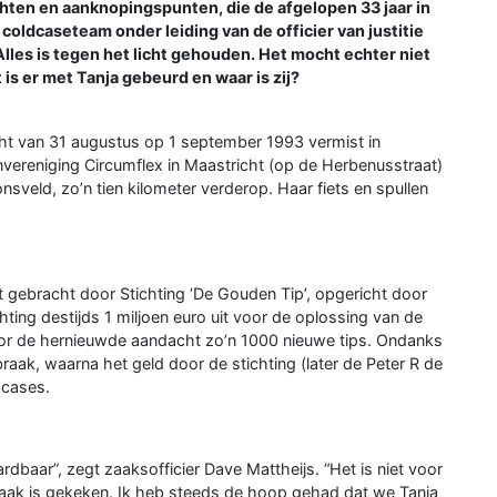
chten en aanknopingspunten, die de afgelopen 33 jaar in
coldcaseteam onder leiding van de officier van justitie
les is tegen het licht gehouden. Het mocht echter niet
is er met Tanja gebeurd en waar is zij?
acht van 31 augustus op 1 september 1993 vermist in
nvereniging Circumflex in Maastricht (op de Herbenusstraat)
sveld, zo’n tien kilometer verderop. Haar fiets en spullen
gebracht door Stichting ‘De Gouden Tip’, opgericht door
hting destijds 1 miljoen euro uit voor de oplossing van de
door de hernieuwde aandacht zo’n 1000 nieuwe tips. Ondanks
rbraak, waarna het geld door de stichting (later de Peter R de
 cases.
rdbaar”, zegt zaaksofficier Dave Mattheijs. “Het is niet voor
zaak is gekeken. Ik heb steeds de hoop gehad dat we Tanja