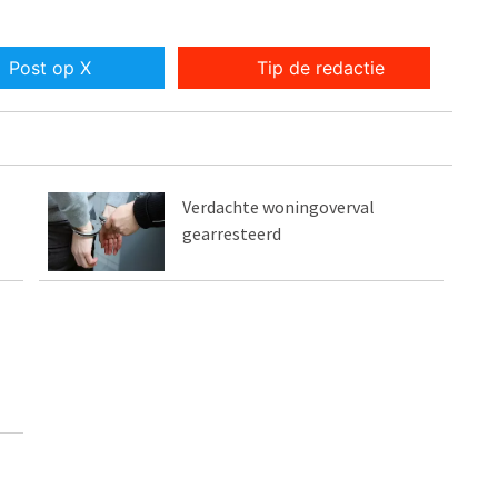
Post op X
Tip de redactie
Verdachte woningoverval
gearresteerd