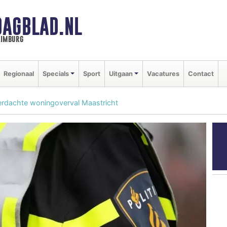
DAGBLAD.NL
limburg
Regionaal
Specials
Sport
Uitgaan
Vacatures
Contact
 verdachte woningoverval Maastricht