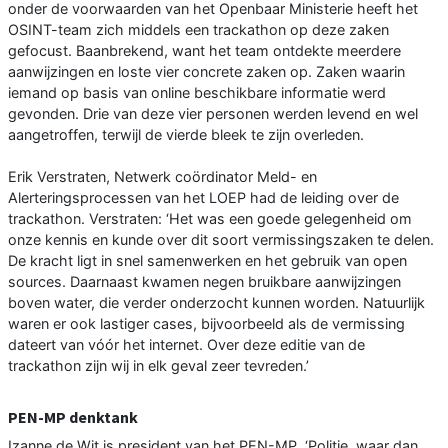
onder de voorwaarden van het Openbaar Ministerie heeft het
OSINT-team zich middels een trackathon op deze zaken
gefocust. Baanbrekend, want het team ontdekte meerdere
aanwijzingen en loste vier concrete zaken op. Zaken waarin
iemand op basis van online beschikbare informatie werd
gevonden. Drie van deze vier personen werden levend en wel
aangetroffen, terwijl de vierde bleek te zijn overleden.
Erik Verstraten, Netwerk coördinator Meld- en
Alerteringsprocessen van het LOEP had de leiding over de
trackathon. Verstraten: ‘Het was een goede gelegenheid om
onze kennis en kunde over dit soort vermissingszaken te delen.
De kracht ligt in snel samenwerken en het gebruik van open
sources. Daarnaast kwamen negen bruikbare aanwijzingen
boven water, die verder onderzocht kunnen worden. Natuurlijk
waren er ook lastiger cases, bijvoorbeeld als de vermissing
dateert van vóór het internet. Over deze editie van de
trackathon zijn wij in elk geval zeer tevreden.’
PEN-MP denktank
Izanne de Wit is president van het PEN-MP. ‘Politie, waar dan