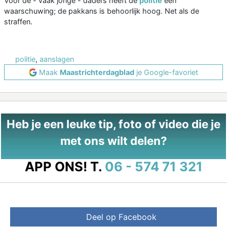
Voor de - vaak jonge - daders heeft de
politie
een
waarschuwing; de pakkans is behoorlijk hoog. Net als de
straffen.
politie
,
aanslagen
Maak
Maastrichterdagblad
je Google-favoriet
Heb je een leuke tip, foto of video die je
met ons wilt delen?
APP ONS!
T.
06 - 574 71 321
Deel op Facebook