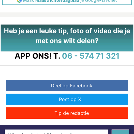
Maak
Maastrichterdagblad
je Google-favoriet
Heb je een leuke tip, foto of video die je
met ons wilt delen?
APP ONS!
T.
06 - 574 71 321
Deel op Facebook
Post op X
Tip de redactie