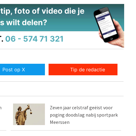
ip, foto of video die je
s wilt delen?
.
06 - 574 71 321
Post op X
Tip de redactie
n
Zeven jaar celstraf geëist voor
poging doodslag nabij sportpark
Meerssen