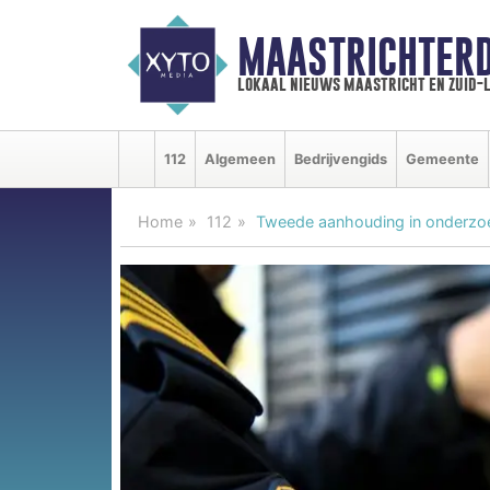
MAASTRICHTER
lokaal nieuws maastricht en zuid-
112
Algemeen
Bedrijvengids
Gemeente
Home
112
Tweede aanhouding in onderzo