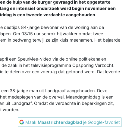
en de hulp van de burger gevraagd in het opgestarte
en lang en intensief onderzoek werd begin november een
ddag is een tweede verdachte aangehouden.
 de destijds 84-jarige bewoner van de woning aan de
slapen. Om 03:15 uur schrok hij wakker omdat twee
hem in bedwang terwijl ze zijn kluis meenamen. Het bejaarde
ril een SpeurMee-video via de online politiekanalen
r de zaak in het televisieprogramma Opsporing Verzocht.
ie te delen over een voertuig dat getoond werd. Dat leverde
 een 38-jarige man uit Landgraaf aangehouden. Deze
an het medeplegen van de overval. Maandagmiddag is een
 uit Landgraaf. Omdat de verdachte in beperkingen zit,
ld worden.
Maak
Maastrichterdagblad
je Google-favoriet