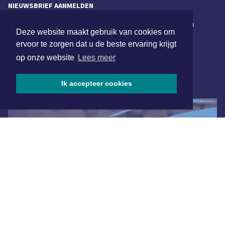
NIEUWSBRIEF AANMELDEN
Schrijf je in voor onze nieuwsbrief en krijg wekelijks een
Deze website maakt gebruik van cookies om
samenvatting van alle gebeurtenissen uit jouw regio.
ervoor te zorgen dat u de beste ervaring krijgt
Aanmelden
op onze website
Lees meer
Ik accepteer cookies
ONLINE DAGBLADEN
Overige dagbladen in de regio