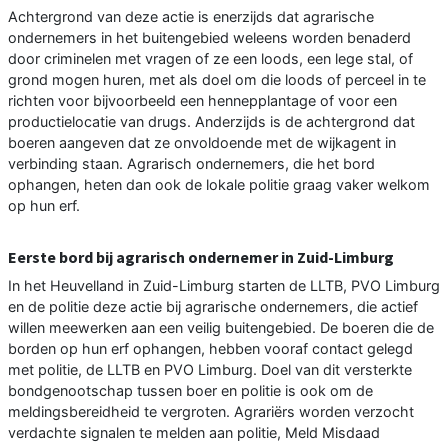
Achtergrond van deze actie is enerzijds dat agrarische
ondernemers in het buitengebied weleens worden benaderd
door criminelen met vragen of ze een loods, een lege stal, of
grond mogen huren, met als doel om die loods of perceel in te
richten voor bijvoorbeeld een hennepplantage of voor een
productielocatie van drugs. Anderzijds is de achtergrond dat
boeren aangeven dat ze onvoldoende met de wijkagent in
verbinding staan. Agrarisch ondernemers, die het bord
ophangen, heten dan ook de lokale politie graag vaker welkom
op hun erf.
Eerste bord bij agrarisch ondernemer in Zuid-Limburg
In het Heuvelland in Zuid-Limburg starten de LLTB, PVO Limburg
en de politie deze actie bij agrarische ondernemers, die actief
willen meewerken aan een veilig buitengebied. De boeren die de
borden op hun erf ophangen, hebben vooraf contact gelegd
met politie, de LLTB en PVO Limburg. Doel van dit versterkte
bondgenootschap tussen boer en politie is ook om de
meldingsbereidheid te vergroten. Agrariërs worden verzocht
verdachte signalen te melden aan politie, Meld Misdaad