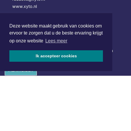
www.xyto.nl
SOCIAL MEDIA
Deze website maakt gebruik van cookies om
ervoor te zorgen dat u de beste ervaring krijgt
NIEUWSBRIEF AANMELDEN
op onze website
Lees meer
Schrijf je in voor onze nieuwsbrief en krijg wekelijks een
Ik accepteer cookies
samenvatting van alle gebeurtenissen uit jouw regio.
Aanmelden
ONLINE DAGBLADEN