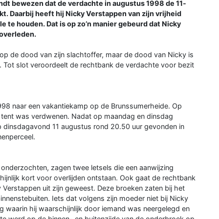
indt bewezen dat de verdachte in augustus 1998 de 11-
. Daarbij heeft hij Nicky Verstappen van zijn vrijheid
le te houden. Dat is op zo’n manier gebeurd dat Nicky
 overleden.
 op de dood van zijn slachtoffer, maar de dood van Nicky is
Tot slot veroordeelt de rechtbank de verdachte voor bezit
1998 naar een vakantiekamp op de Brunssumerheide. Op
jn tent was verdwenen. Nadat op maandag en dinsdag
 dinsdagavond 11 augustus rond 20.50 uur gevonden in
nenperceel.
 onderzochten, zagen twee letsels die een aanwijzing
ijnlijk kort voor overlijden ontstaan. Ook gaat de rechtbank
 Verstappen uit zijn geweest. Deze broeken zaten bij het
nnenstebuiten. Iets dat volgens zijn moeder niet bij Nicky
 waarin hij waarschijnlijk door iemand was neergelegd en
lotte werd op de binnen- en buitenzijde van de onderbroek op