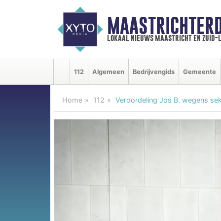
MAASTRICHTER
lokaal nieuws maastricht en zuid-
112
Algemeen
Bedrijvengids
Gemeente
Home
112
Veroordeling Jos B. wegens sek