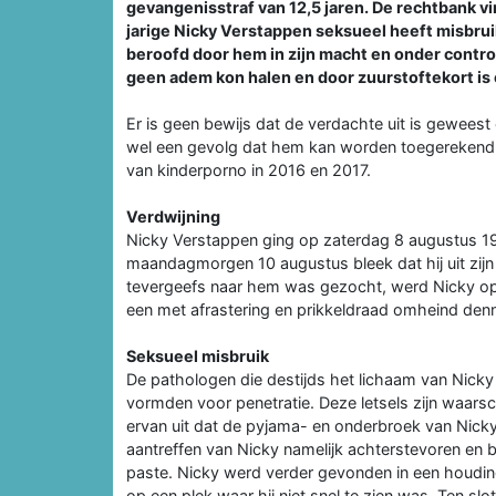
gevangenisstraf van 12,5 jaren. De rechtbank v
jarige Nicky Verstappen seksueel heeft misbruikt
beroofd door hem in zijn macht en onder contro
geen adem kon halen en door zuurstoftekort is
Er is geen bewijs dat de verdachte uit is geweest
wel een gevolg dat hem kan worden toegerekend. 
van kinderporno in 2016 en 2017.
Verdwijning
Nicky Verstappen ging op zaterdag 8 augustus 
maandagmorgen 10 augustus bleek dat hij uit zi
tevergeefs naar hem was gezocht, werd Nicky op
een met afrastering en prikkeldraad omheind den
Seksueel misbruik
De pathologen die destijds het lichaam van Nicky
vormden voor penetratie. Deze letsels zijn waarsch
ervan uit dat de pyjama- en onderbroek van Nicky
aantreffen van Nicky namelijk achterstevoren en bi
paste. Nicky werd verder gevonden in een houding
op een plek waar hij niet snel te zien was. Ten s