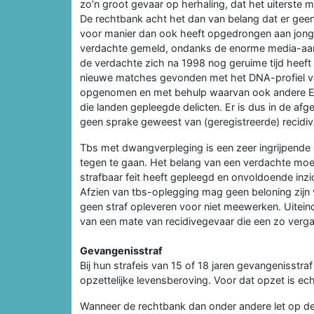
zo’n groot gevaar op herhaling, dat het uiterst
De rechtbank acht het dan van belang dat er geen
voor manier dan ook heeft opgedrongen aan jong
verdachte gemeld, ondanks de enorme media-aand
de verdachte zich na 1998 nog geruime tijd heeft
nieuwe matches gevonden met het DNA-profiel va
opgenomen en met behulp waarvan ook andere Eu
die landen gepleegde delicten. Er is dus in de af
geen sprake geweest van (geregistreerde) recidiv
Tbs met dwangverpleging is een zeer ingrijpende 
tegen te gaan. Het belang van een verdachte moe
strafbaar feit heeft gepleegd en onvoldoende inzi
Afzien van tbs-oplegging mag geen beloning zij
geen straf opleveren voor niet meewerken. Uitein
van een mate van recidivegevaar die een zo verg
Gevangenisstraf
Bij hun strafeis van 15 of 18 jaren gevangenisstraf
opzettelijke levensberoving. Voor dat opzet is ech
Wanneer de rechtbank dan onder andere let op de f