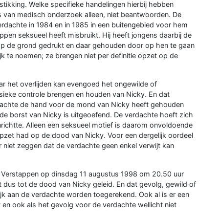
tikking. Welke specifieke handelingen hierbij hebben
 van medisch onderzoek alleen, niet beantwoorden. De
verdachte in 1984 en in 1985 in een buitengebied voor hem
ppen seksueel heeft misbruikt. Hij heeft jongens daarbij de
p de grond gedrukt en daar gehouden door op hen te gaan
ijk te noemen; ze brengen niet per definitie opzet op de
r het overlijden kan evengoed het ongewilde of
sieke controle brengen en houden van Nicky. En dat
rdachte de hand voor de mond van Nicky heeft gehouden
e borst van Nicky is uitgeoefend. De verdachte hoeft zich
anrichtte. Alleen een seksueel motief is daarom onvoldoende
pzet had op de dood van Nicky. Voor een dergelijk oordeel
ter niet zeggen dat de verdachte geen enkel verwijt kan
 Verstappen op dinsdag 11 augustus 1998 om 20.50 uur
 dus tot de dood van Nicky geleid. En dat gevolg, gewild of
ijk aan de verdachte worden toegerekend. Ook al is er een
en ook als het gevolg voor de verdachte wellicht niet