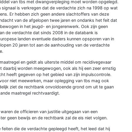
e middel van tbs met dwangverpleging moet worden opgelegd.
 signaal is verkregen dat de verdachte zich na 1998 op wat
ens. Er hebben zich geen andere slachtoffers van deze
acht van de afgelopen twee jaren en ondanks het feit dat
 bewogen in het jeugd- en jongerenwerk. Ook zijn geen
n de verdachte dat sinds 2008 in de databank is
ropese landen eventuele daders kunnen opsporen van in
gelopen 20 jaren tot aan de aanhouding van de verdachte
e.
maatregel en geldt als uiterste middel om recidivegevaar
t daarbij worden meegewogen, ook als hij een zeer ernstig
cht heeft gegeven op het gebied van zijn impulscontrole.
n voor niet meewerken, maar oplegging van tbs mag ook
delijk ziet de rechtbank onvoldoende grond om uit te gaan
aande maatregel rechtvaardigt.
 waren de officieren van justitie uitgegaan van een
ter geen bewijs en de rechtbank zal de eis niet volgen.
eiten die de verdachte gepleegd heeft, het leed dat hij