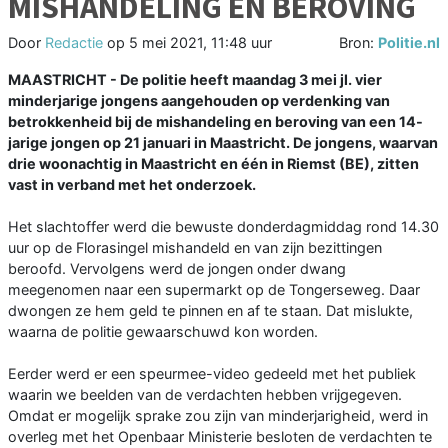
MISHANDELING EN BEROVING
Door
Redactie
op
5 mei 2021, 11:48 uur
Bron:
Politie.nl
MAASTRICHT - De politie heeft maandag 3 mei jl. vier
minderjarige jongens aangehouden op verdenking van
betrokkenheid bij de mishandeling en beroving van een 14-
jarige jongen op 21 januari in Maastricht. De jongens, waarvan
drie woonachtig in Maastricht en één in Riemst (BE), zitten
vast in verband met het onderzoek.
Het slachtoffer werd die bewuste donderdagmiddag rond 14.30
uur op de Florasingel mishandeld en van zijn bezittingen
beroofd. Vervolgens werd de jongen onder dwang
meegenomen naar een supermarkt op de Tongerseweg. Daar
dwongen ze hem geld te pinnen en af te staan. Dat mislukte,
waarna de politie gewaarschuwd kon worden.
Eerder werd er een speurmee-video gedeeld met het publiek
waarin we beelden van de verdachten hebben vrijgegeven.
Omdat er mogelijk sprake zou zijn van minderjarigheid, werd in
overleg met het Openbaar Ministerie besloten de verdachten te