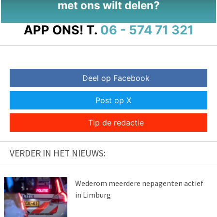
met ons wilt delen?
APP ONS!
T.
06 - 574 71 321
Deel op Facebook
Post op X
Tip de redactie
VERDER IN HET NIEUWS:
Wederom meerdere nepagenten actief
in Limburg