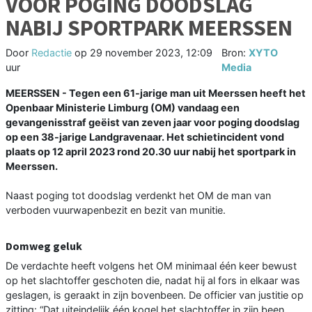
VOOR POGING DOODSLAG
NABIJ SPORTPARK MEERSSEN
Door
Redactie
op
29 november 2023, 12:09
Bron:
XYTO
uur
Media
MEERSSEN - Tegen een 61-jarige man uit Meerssen heeft het
Openbaar Ministerie Limburg (OM) vandaag een
gevangenisstraf geëist van zeven jaar voor poging doodslag
op een 38-jarige Landgravenaar. Het schietincident vond
plaats op 12 april 2023 rond 20.30 uur nabij het sportpark in
Meerssen.
Naast poging tot doodslag verdenkt het OM de man van
verboden vuurwapenbezit en bezit van munitie.
Domweg geluk
De verdachte heeft volgens het OM minimaal één keer bewust
op het slachtoffer geschoten die, nadat hij al fors in elkaar was
geslagen, is geraakt in zijn bovenbeen. De officier van justitie op
zitting: “Dat uiteindelijk één kogel het slachtoffer in zijn been