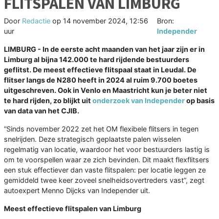
FLITSPALEN VAN LIMBURG
Door
Redactie
op
14 november 2024, 12:56
Bron:
uur
Independer
LIMBURG - In de eerste acht maanden van het jaar zijn er in
Limburg al bijna 142.000 te hard rijdende bestuurders
geflitst. De meest effectieve flitspaal staat in Leudal. De
flitser langs de N280 heeft in 2024 al ruim 9.700 boetes
uitgeschreven. Ook in Venlo en Maastricht kun je beter niet
te hard rijden, zo blijkt uit
onderzoek van Independer
op basis
van data van het CJIB.
“Sinds november 2022 zet het OM flexibele flitsers in tegen
snelrijden. Deze strategisch geplaatste palen wisselen
regelmatig van locatie, waardoor het voor bestuurders lastig is
om te voorspellen waar ze zich bevinden. Dit maakt flexflitsers
een stuk effectiever dan vaste flitspalen: per locatie leggen ze
gemiddeld twee keer zoveel snelheidsovertreders vast”, zegt
autoexpert Menno Dijcks van Independer uit.
Meest effectieve flitspalen van Limburg