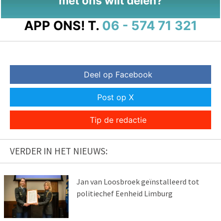
met ons wilt delen?
APP ONS!
T.
06 - 574 71 321
Deel op Facebook
Post op X
Tip de redactie
VERDER IN HET NIEUWS:
Jan van Loosbroek geïnstalleerd tot
politiechef Eenheid Limburg