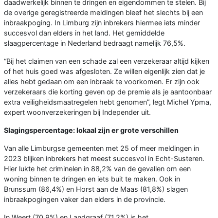
daadwerkelijk binnen te dringen en eigendommen te stelen. Bij
de overige geregistreerde meldingen bleef het slechts bij een
inbraakpoging. In Limburg zijn inbrekers hiermee iets minder
succesvol dan elders in het land. Het gemiddelde
slaagpercentage in Nederland bedraagt namelijk 76,5%.
“Bij het claimen van een schade zal een verzekeraar altijd kijken
of het huis goed was afgesloten. Ze willen eigenlijk zien dat je
alles hebt gedaan om een inbraak te voorkomen. Er zijn ook
verzekeraars die korting geven op de premie als je aantoonbaar
extra veiligheidsmaatregelen hebt genomen”, legt Michel Ypma,
expert woonverzekeringen bij Independer uit.
Slagingspercentage: lokaal zijn er grote verschillen
Van alle Limburgse gemeenten met 25 of meer meldingen in
2023 blijken inbrekers het meest succesvol in Echt-Susteren.
Hier lukte het criminelen in 88,2% van de gevallen om een
woning binnen te dringen en iets buit te maken. Ook in
Brunssum (86,4%) en Horst aan de Maas (81,8%) slagen
inbraakpogingen vaker dan elders in de provincie.
In Weert (70,9%) en Landgraaf (71,2%) is het