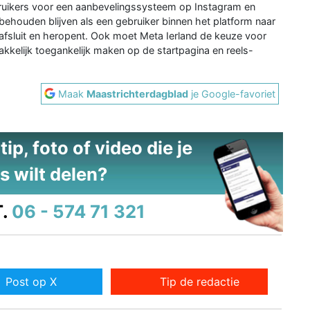
uikers voor een aanbevelingssysteem op Instagram en
behouden blijven als een gebruiker binnen het platform naar
 afsluit en heropent. Ook moet Meta Ierland de keuze voor
makkelijk toegankelijk maken op de startpagina en reels-
Maak
Maastrichterdagblad
je Google-favoriet
ip, foto of video die je
s wilt delen?
.
06 - 574 71 321
Post op X
Tip de redactie