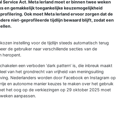
ital Service Act. Meta Ierland moet er binnen twee weken
ks en gemakkelijk toegankelijke keuzemogelijkheid
p profilering. Ook moet Meta Ierland ervoor zorgen dat de
dere niet-geprofileerde tijdlijn bewaard blijft, zodat een
ellen.
zen instelling voor de tijdlijn steeds automatisch terug
er de gebruiker naar verschillende secties van de
en heropent.
chakelen een verboden ‘dark pattern’ is, die inbreuk maakt
deel van het grondrecht van vrijheid van meningsuiting
eving. Nederlanders worden door Facebook en Instagram op
rije en autonome manier keuzes te maken over het gebruik
met het oog op de verkiezingen op 29 oktober 2025 moet
e weken aanpassen.