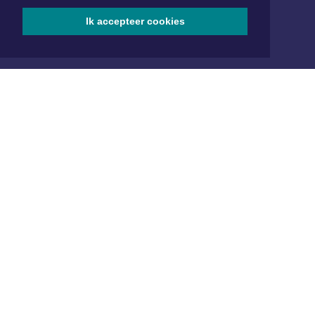
redactie@xyto.nl
www.xyto.nl
Ik accepteer cookies
SOCIAL MEDIA
NIEUWSBRIEF AANMELDEN
Schrijf je in voor onze nieuwsbrief en krijg wekelijks een
samenvatting van alle gebeurtenissen uit jouw regio.
Aanmelden
ONLINE DAGBLADEN