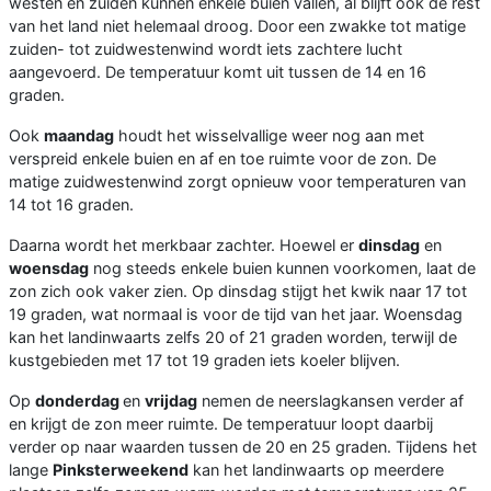
westen en zuiden kunnen enkele buien vallen, al blijft ook de rest
van het land niet helemaal droog. Door een zwakke tot matige
zuiden- tot zuidwestenwind wordt iets zachtere lucht
aangevoerd. De temperatuur komt uit tussen de 14 en 16
graden.
Ook
maandag
houdt het wisselvallige weer nog aan met
verspreid enkele buien en af en toe ruimte voor de zon. De
matige zuidwestenwind zorgt opnieuw voor temperaturen van
14 tot 16 graden.
Daarna wordt het merkbaar zachter. Hoewel er
dinsdag
en
woensdag
nog steeds enkele buien kunnen voorkomen, laat de
zon zich ook vaker zien. Op dinsdag stijgt het kwik naar 17 tot
19 graden, wat normaal is voor de tijd van het jaar. Woensdag
kan het landinwaarts zelfs 20 of 21 graden worden, terwijl de
kustgebieden met 17 tot 19 graden iets koeler blijven.
Op
donderdag
en
vrijdag
nemen de neerslagkansen verder af
en krijgt de zon meer ruimte. De temperatuur loopt daarbij
verder op naar waarden tussen de 20 en 25 graden. Tijdens het
lange
Pinksterweekend
kan het landinwaarts op meerdere