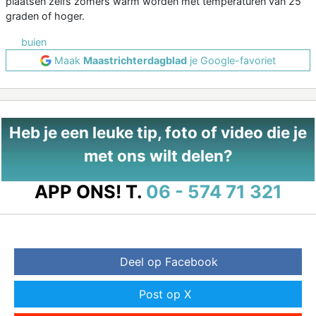
plaatsen zelfs zomers warm worden met temperaturen van 25
graden of hoger.
buien
Maak
Maastrichterdagblad
je Google-favoriet
Heb je een leuke tip, foto of video die je
met ons wilt delen?
APP ONS!
T.
06 - 574 71 321
Deel op Facebook
Post op X