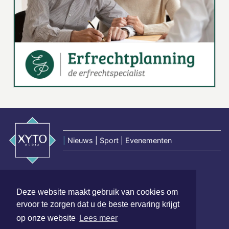
|
Nieuws | Sport | Evenementen
Hoofdvestiging:
van Benthuizenlaan 1
Deze website maakt gebruik van cookies om
1701 BZ Heerhugowaard
ervoor te zorgen dat u de beste ervaring krijgt
op onze website
Lees meer
072 8200 600