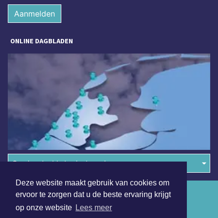
Aanmelden
ONLINE DAGBLADEN
Overige dagbladen in de regio
Deze website maakt gebruik van cookies om
Algemene voorwaarden
ervoor te zorgen dat u de beste ervaring krijgt
op onze website
Lees meer
Disclaimer