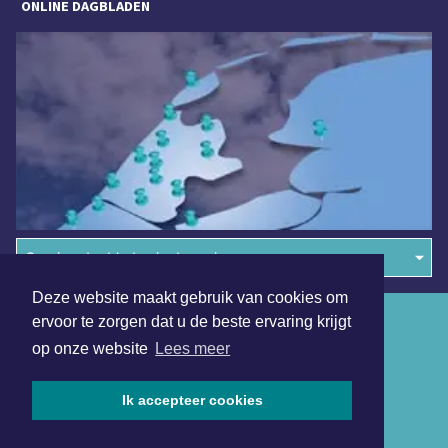
ONLINE DAGBLADEN
Overige dagbladen in de regio
Deze website maakt gebruik van cookies om
Algemene voorwaarden
ervoor te zorgen dat u de beste ervaring krijgt
op onze website
Lees meer
Disclaimer
Privacy Statement
Ik accepteer cookies
Copyright (c) 2026 | Maastrichterdagblad.nl - Alle rechten