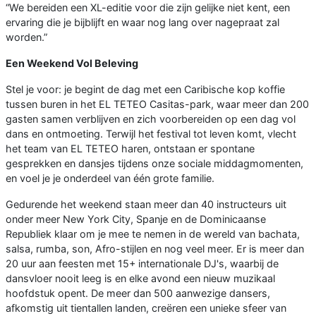
“We bereiden een XL-editie voor die zijn gelijke niet kent, een
ervaring die je bijblijft en waar nog lang over nagepraat zal
worden.”
Een Weekend Vol Beleving
Stel je voor: je begint de dag met een Caribische kop koffie
tussen buren in het EL TETEO Casitas-park, waar meer dan 200
gasten samen verblijven en zich voorbereiden op een dag vol
dans en ontmoeting. Terwijl het festival tot leven komt, vlecht
het team van EL TETEO haren, ontstaan er spontane
gesprekken en dansjes tijdens onze sociale middagmomenten,
en voel je je onderdeel van één grote familie.
Gedurende het weekend staan meer dan 40 instructeurs uit
onder meer New York City, Spanje en de Dominicaanse
Republiek klaar om je mee te nemen in de wereld van bachata,
salsa, rumba, son, Afro-stijlen en nog veel meer. Er is meer dan
20 uur aan feesten met 15+ internationale DJ's, waarbij de
dansvloer nooit leeg is en elke avond een nieuw muzikaal
hoofdstuk opent. De meer dan 500 aanwezige dansers,
afkomstig uit tientallen landen, creëren een unieke sfeer van