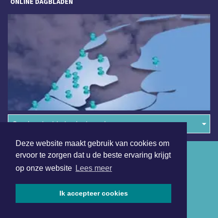
ONLINE DAGBLADEN
Overige dagbladen in de regio
Deze website maakt gebruik van cookies om
Algemene voorwaarden
ervoor te zorgen dat u de beste ervaring krijgt
op onze website
Lees meer
Disclaimer
Privacy Statement
Ik accepteer cookies
Copyright (c) 2026 | Maastrichterdagblad.nl - Alle rechten
voorbehouden