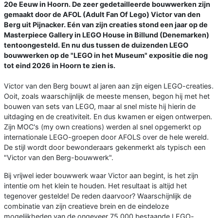
20e Eeuw in Hoorn. De zeer gedetailleerde bouwwerken zijn
gemaakt door de AFOL (Adult Fan Of Lego) Victor van den
Berg uit Pijnacker. Eén van zijn creaties stond een jaar op de
Masterpiece Gallery in LEGO House in Billund (Denemarken)
tentoongesteld. En nu dus tussen de duizenden LEGO
bouwwerken op de "LEGO in het Museum" expositie die nog
tot eind 2026 in Hoorn te zien is.
Victor van den Berg bouwt al jaren aan zijn eigen LEGO-creaties.
Ooit, zoals waarschijnlijk de meeste mensen, begon hij met het
bouwen van sets van LEGO, maar al snel miste hij hierin de
uitdaging en de creativiteit. En dus kwamen er eigen ontwerpen.
Zijn MOC's (my own creations) werden al snel opgemerkt op
internationale LEGO-groepen door AFOLS over de hele wereld.
De stijl wordt door bewonderaars gekenmerkt als typisch een
"Victor van den Berg-bouwwerk".
Bij vrijwel ieder bouwwerk waar Victor aan begint, is het zijn
intentie om het klein te houden. Het resultaat is altijd het
tegenover gestelde! De reden daarvoor? Waarschijnlijk de
combinatie van zijn creatieve brein en de eindeloze
mogelijkheden van de ongeveer 75.000 bestaande LEGO-