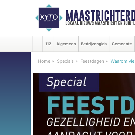
MAASTRICHTER
lokaal nieuws maastricht en zuid-
112
Algemeen
Bedrijvengids
Gemeente
Home
Specials
Feestdagen
Waarom vie