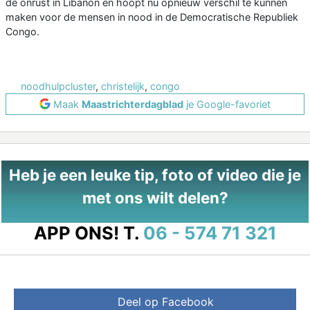
de onrust in Libanon en hoopt nu opnieuw verschil te kunnen
maken voor de mensen in nood in de Democratische Republiek
Congo.
noodhulpcluster
,
christelijk
,
congo
Maak
Maastrichterdagblad
je Google-favoriet
Heb je een leuke tip, foto of video die je
met ons wilt delen?
APP ONS!
T.
06 - 574 71 321
Deel op Facebook