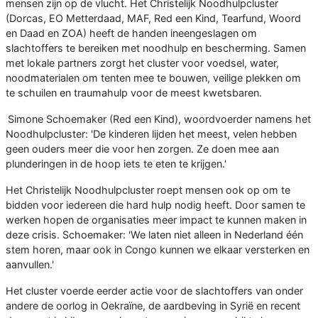
mensen zijn op de vlucht. Het Christelijk Noodhulpcluster
(Dorcas, EO Metterdaad, MAF, Red een Kind, Tearfund, Woord
en Daad en ZOA) heeft de handen ineengeslagen om
slachtoffers te bereiken met noodhulp en bescherming. Samen
met lokale partners zorgt het cluster voor voedsel, water,
noodmaterialen om tenten mee te bouwen, veilige plekken om
te schuilen en traumahulp voor de meest kwetsbaren.
Simone Schoemaker (Red een Kind), woordvoerder namens het
Noodhulpcluster: 'De kinderen lijden het meest, velen hebben
geen ouders meer die voor hen zorgen. Ze doen mee aan
plunderingen in de hoop iets te eten te krijgen.'
Het Christelijk Noodhulpcluster roept mensen ook op om te
bidden voor iedereen die hard hulp nodig heeft. Door samen te
werken hopen de organisaties meer impact te kunnen maken in
deze crisis. Schoemaker: 'We laten niet alleen in Nederland één
stem horen, maar ook in Congo kunnen we elkaar versterken en
aanvullen.'
Het cluster voerde eerder actie voor de slachtoffers van onder
andere de oorlog in Oekraïne, de aardbeving in Syrië en recent