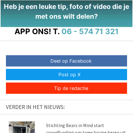
Heb je een leuke tip, foto of video die je
met ons wilt delen?
APP ONS!
T.
06 - 574 71 321
Deel op Facebook
Post op X
Tip de redactie
VERDER IN HET NIEUWS:
Stichting Bears in Mind start
crowdfunding om twee bruine beren uit