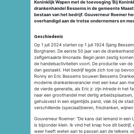
Koninklijk Wapen met de toevoeging ‘Bij Koninkl
drankenhandel Bessems in de gemeente Maastric
bestaan van het bedrijf. Gouverneur Roemer hee
overhandigd aan de trotse ondernemers en me
Geschiedenis
Op 1 juli 2024 starten op 1 juli 1924 Sjang Bessem
Borgharen. De eerste 50 jaar van de drankenhande
zelfgemaakte limonade. Begin jaren zestig komen d
de handelsactiviteiten voort. De productie van de
dan gestaakt. Het bedrijf legde zich toe op bev
Ronny en Eric Bessems bouwen Bessems Dranken v
moderne drankenleverancier met een keur aan merk
de vierde generatie, als Eric jr. zijn intrede in het 
naar een groothandel met dertig arbeidsplaatsen, 
gehuisvest in een eigentijds pand, vlak bij de st
verschillende (speciaal)bieren, frisdranken, wijnen
Gouverneur Roemer: “De kans dat iemand in een 
is bijzonder klein. Ik vind het knap hoe dit bedrij
weer heeft weten aan te passen aan de telkens v