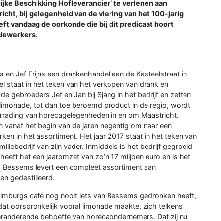
ijke Beschikking Hofleverancier’ te verlenen aan
ht, bij gelegenheid van de viering van het 100-jarig
ft vandaag de oorkonde die bij dit predicaat hoort
dewerkers.
s en Jef Frijns een drankenhandel aan de Kasteelstraat in
l staat in het teken van het verkopen van drank en
e gebroeders Jef en Jan bij Sjang in het bedrijf en zetten
 limonade, tot dan toe beroemd product in de regio, wordt
oorrading van horecagelegenheden in en om Maastricht.
anaf het begin van de jaren negentig om naar een
en in het assortiment. Het jaar 2017 staat in het teken van
familiebedrijf van zijn vader. Inmiddels is het bedrijf gegroeid
heeft het een jaaromzet van zo’n 17 miljoen euro en is het
ad. Bessems levert een compleet assortiment aan
 en gedestilleerd.
Limburgs café nog nooit iets van Bessems gedronken heeft,
f, dat oorspronkelijk vooral limonade maakte, zich telkens
eranderende behoefte van horecaondernemers. Dat zij nu