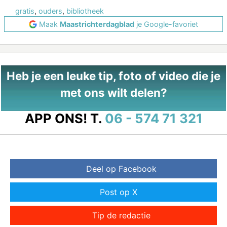
gratis
,
ouders
,
bibliotheek
Maak
Maastrichterdagblad
je Google-favoriet
Heb je een leuke tip, foto of video die je
met ons wilt delen?
APP ONS!
T.
06 - 574 71 321
Deel op Facebook
Post op X
Tip de redactie