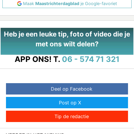
Maak
Maastrichterdagblad
je Google-favoriet
Heb je een leuke tip, foto of video die je
met ons wilt delen?
APP ONS!
T.
06 - 574 71 321
Deel op Facebook
Post op X
Tip de redactie